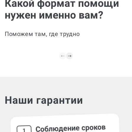
Какой формат помощи
Сформируем тему и цель, план статьи,
нужен именно вам?
черновик, редактируем стиль и
структуру под требования журнала,
оформляем ссылки. Готовим финальную
версию к подаче и добавляем
Поможем там, где трудно
аннотацию и ключевые слова.
Наши гарантии
Соблюдение сроков
1