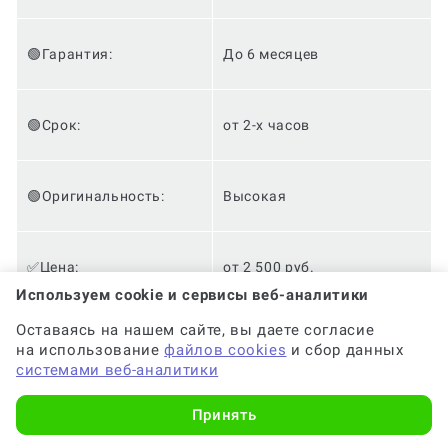
🟢Гарантия:
До 6 месяцев
🟢Срок:
от 2-х часов
🟢Оригинальность:
Высокая
✅Цена:
от 2 500 руб.
Используем cookie и сервисы веб-аналитики
Оставаясь на нашем сайте, вы даете согласие
✅Доработки:
Бесплатно
на использование
файлов cookies
и сбор данных
системами веб-аналитики
✅Анонимность:
✅
Принять