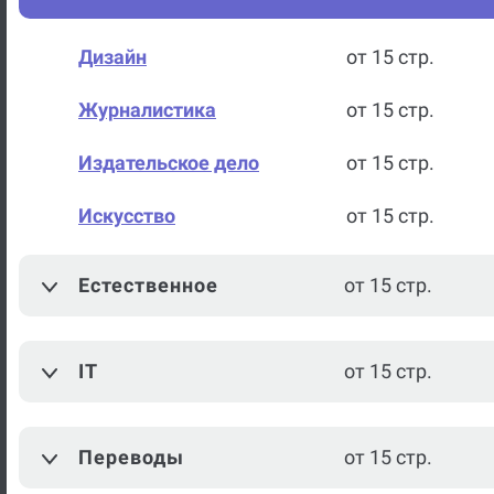
Дизайн
от 15 стр.
Журналистика
от 15 стр.
Издательское дело
от 15 стр.
Искусство
от 15 стр.
Теория государства и права
от 15 стр.
Естественное
от 15 стр.
История
от 15 стр.
IT
от 15 стр.
История России
от 15 стр.
Культурология
от 15 стр.
Переводы
от 15 стр.
Литература
от 15 стр.