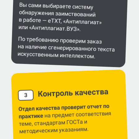
Вы сами выбираете систему
обнаружения заимствований
в работе — eTXT, «Антиплагиат»
или «Антиплагиат.ВУЗ».
По требованию проверим заказ
на наличие сгенерированного текста
искусственным интеллектом.
Контроль качества
3
Отдел качества проверит отчет по
на предмет соответствия
практике
теме, стандартам ГОСТа и
методическим указаниям.