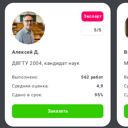
Эксперт
5/5
Алексей Д.
В
ДВГТУ 2004, кандидат наук
М
Выполнено:
562 работ
В
Средняя оценка:
4,9
С
Сдано в срок:
95%
С
Заказать