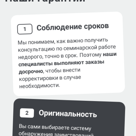
Соблюдение сроков
1
Мы понимаем, как важно получить
консультацию по семинарской работе
наши
недорого, точно в срок. Поэтому
специалисты выполняют заказы
, чтобы внести
досрочно
корректировки в случае
необходимости.
Оригинальность
2
Вы сами выбираете систему
обнаружения заимствований
в работе — eTXT, «Антиплагиат»