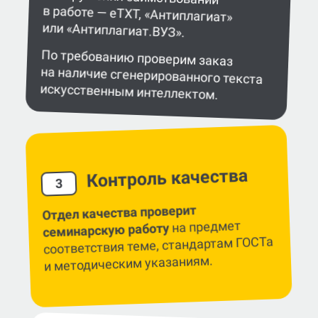
или «Антиплагиат.ВУЗ».
По требованию проверим заказ
на наличие сгенерированного текста
искусственным интеллектом.
Контроль качества
3
Отдел качества проверит
на предмет
семинарскую работу
соответствия теме, стандартам ГОСТа
и методическим указаниям.