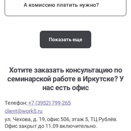
А комиссию платить нужно?
Помощь можно получить по любой
теме и предмету?
Показать еще
Кто помогает с работой?
Хотите заказать консультацию по
семинарской работе в Иркутске? У
нас есть офис
Как работает гарантия?
Телефон:
+7 (3952) 799-265
client@work5.ru
ул. Чехова, д. 19, офис 506, этаж 5, ТЦ Рублёв.
Почему выгодно заказать
Офис закрыт до 11.09 включительно.
консультацию по семинарской