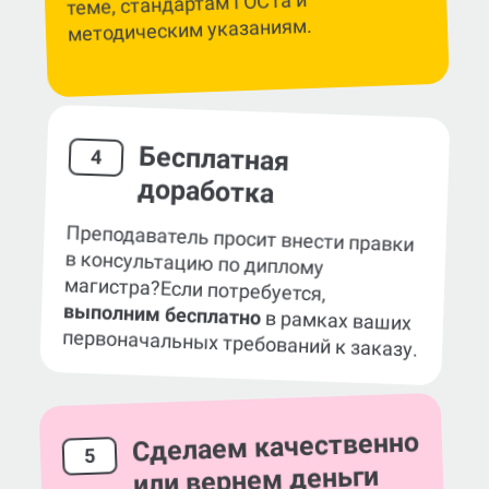
магистра
теме, стандартам ГОСТа и
методическим указаниям.
Бесплатная
4
доработка
Преподаватель просит внести правки
в консультацию по диплому
магистра?
Если потребуется,
выполним бесплатно
в рамках ваших
первоначальных требований к заказу.
Сделаем качественно
5