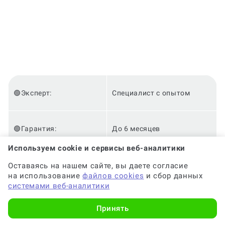
Сколько времени дается на защиту
магистерской диссертации?
Чем отличается диплом от
магистерской диссертации?
🟢Эксперт:
Специалист с опытом
Можно ли написать магистерскую
🟢Гарантия:
До 6 месяцев
диссертацию за месяц?
Используем cookie и сервисы веб-аналитики
Оставаясь на нашем сайте, вы даете согласие
на использование
файлов cookies
и сбор данных
🟢Срок:
от 2-х часов
системами веб-аналитики
Можно ли защитить магистерскую
без магистратуры?
Принять
🟢Оригинальность:
Высокая