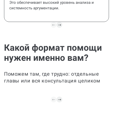
опытным специалистом по вашему направлению.
Это обеспечивает высокий уровень анализа и
системность аргументации.
Какой формат помощи
Готовый пакет услуг
нужен именно вам?
Полный цикл услуг по подготовке
магистерской: научная часть,
методология, анализ данных,
оформление и подготовка к защите. Мы
Поможем там, где трудно: отдельные
ведём проект от идеи до защищённого
главы или вся консультация целиком
результата.