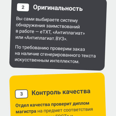
Оригинальность
2
Вы сами выбираете систему
обнаружения заимствований
в работе — eTXT, «Антиплагиат»
или «Антиплагиат.ВУЗ».
По требованию проверим заказ
на наличие сгенерированного текста
искусственным интеллектом.
Контроль качества
3
Отдел качества проверит диплом
на предмет соответствия