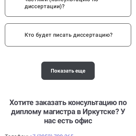
частями (консультацию по
диссертации)?
Кто будет писать диссертацию?
Можно ли пересдать магистерскую
диссертацию?
Показать еще
Сколько стоит заказать
Хотите заказать консультацию по
магистерскую работу (консультацию
диплому магистра в Иркутске? У
по написанию магистреской)?
нас есть офис